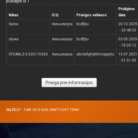
puslapis iš 1
Pridėjimo
Nikas
ICQ
Prieigos vėliavos
data
Sania
Nenustatyta
bcdfijtu
20.10.2025
- 20:48:53
slywa
Nenustatyta
bcdfijtu
03.05.2025
- 18:20:12
STEAM_0:0:526170260
Nenustatyta
abcdefghijklmnopqstu
15.07.2021
- 01:51:05
Prieiga prie informacijos
GILZE.LT - 1.6
© 2013-2026
CRAFT-SOFT TEAM